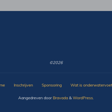
©2026
me
Inschrijven
Sponsoring
Wat is onderwatervoet
Aangedreven door
Bravada
&
WordPress
.