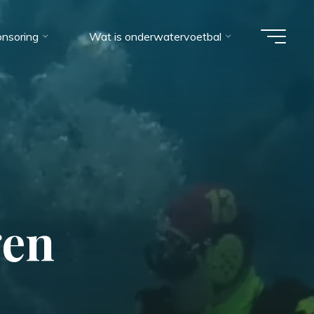
nsoring
Wat is onderwatervoetbal
g
e
n