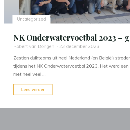
Uncategorized
NK Onderwatervoetbal 2023 – g
Robert van Dongen
23 december 2023
Zestien duikteams uit heel Nederland (en België!) strede
tijdens het NK Onderwatervoetbal 2023. Het werd een 
met heel veel …
"NK
Lees verder
Onderwatervoetbal
2023
–
geniet
na"