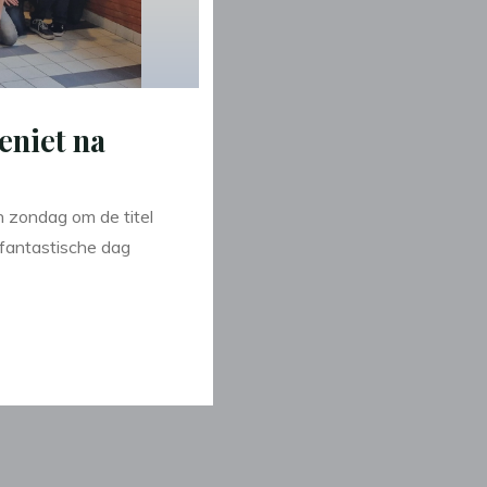
eniet na
n zondag om de titel
fantastische dag