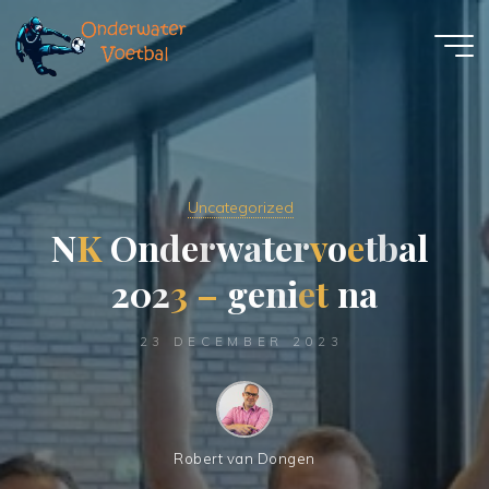
Uncategorized
N
K
O
n
d
e
r
w
a
t
e
r
v
o
e
t
b
a
l
2
0
2
3
–
g
e
n
i
e
t
n
a
23 DECEMBER 2023
Robert van Dongen